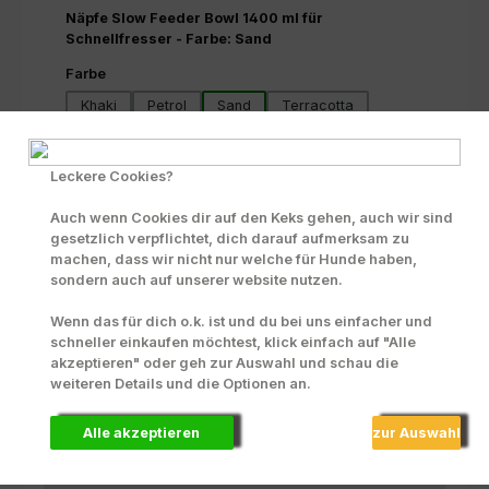
Näpfe Slow Feeder Bowl 1400 ml für
Schnellfresser - Farbe: Sand
auswählen
Farbe
Khaki
Petrol
Sand
Terracotta
Produkt Anzahl: Gib den gewünschten Wert ein oder benutze die Scha
In den Warenkorb
Leckere Cookies?
Zum Merkzettel hinzufügen
Auch wenn Cookies dir auf den Keks gehen, auch wir sind
gesetzlich verpflichtet, dich darauf aufmerksam zu
INFO zu Liefer- und Versandkosten
machen, dass wir nicht nur welche für Hunde haben,
sondern auch auf unserer website nutzen.
Produktnummer:
43375
Wenn das für dich o.k. ist und du bei uns einfacher und
schneller einkaufen möchtest, klick einfach auf "Alle
akzeptieren" oder geh zur Auswahl und schau die
Beschreibung
weiteren Details und die Optionen an.
Die Slow Feeder-Näpfe der Sili Bowl Collection von 51
Degrees Northgibt es in 3 Größen und 4 Farben (Khaki,
Alle akzeptieren
zur Auswahl
Petrol, Sand und…
Mehr