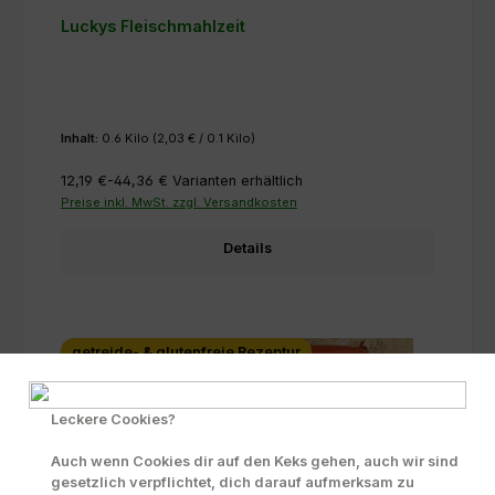
Luckys Fleischmahlzeit
Inhalt:
0.6 Kilo
(2,03 € / 0.1 Kilo)
12,19 €-44,36 €
Varianten erhältlich
Preise inkl. MwSt. zzgl. Versandkosten
Details
getreide- & glutenfreie Rezeptur
Leckere Cookies?
Auch wenn Cookies dir auf den Keks gehen, auch wir sind
gesetzlich verpflichtet, dich darauf aufmerksam zu