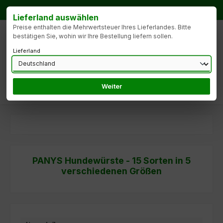
Zum Hauptinhalt springen
Bestellhotline:
Tel.: +49 172 9904427
Lieferland auswählen
Preise enthalten die Mehrwertsteuer Ihres Lieferlandes. Bitte
bestätigen Sie, wohin wir Ihre Bestellung liefern sollen.
Lieferland
Weiter
Du hast 0 Produk
PANYS Hundewürste - 15 Sorten in 5
verschiedenen Größen