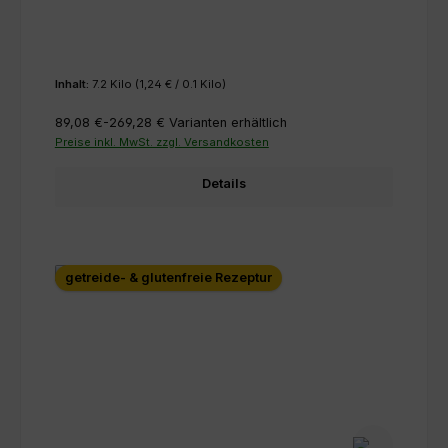
Inhalt:
7.2 Kilo
(1,24 € / 0.1 Kilo)
89,08 €-269,28 €
Varianten erhältlich
Preise inkl. MwSt. zzgl. Versandkosten
Details
getreide- & glutenfreie Rezeptur