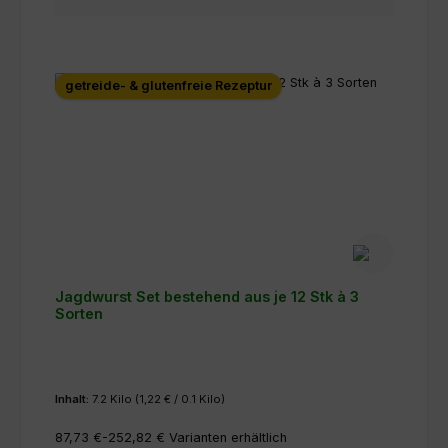
getreide- & glutenfreie Rezeptur
Jagdwurst Set bestehend aus je 12 Stk à 3
Sorten
Inhalt:
7.2 Kilo
(1,22 € / 0.1 Kilo)
87,73 €-252,82 €
Varianten erhältlich