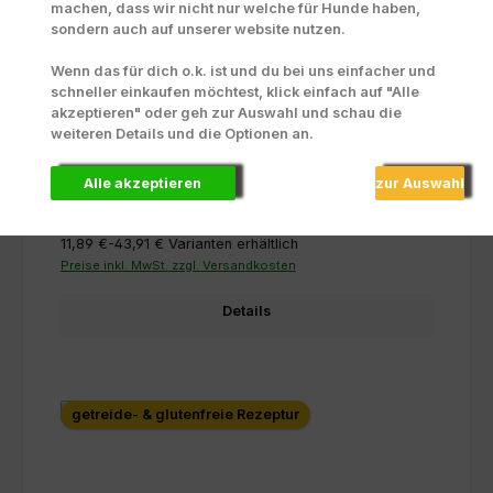
machen, dass wir nicht nur welche für Hunde haben,
sondern auch auf unserer website nutzen.
Wenn das für dich o.k. ist und du bei uns einfacher und
Lumpis Fleischmenü
schneller einkaufen möchtest, klick einfach auf "Alle
akzeptieren" oder geh zur Auswahl und schau die
weiteren Details und die Optionen an.
Alle akzeptieren
zur Auswahl
Inhalt:
0.6 Kilo
(1,98 € / 0.1 Kilo)
11,89 €-43,91 €
Varianten erhältlich
Preise inkl. MwSt. zzgl. Versandkosten
Details
getreide- & glutenfreie Rezeptur