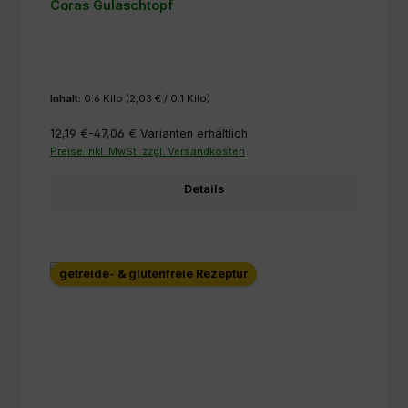
Coras Gulaschtopf
Inhalt:
0.6 Kilo
(2,03 € / 0.1 Kilo)
12,19 €-47,06 €
Varianten erhältlich
Preise inkl. MwSt. zzgl. Versandkosten
Details
getreide- & glutenfreie Rezeptur