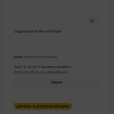
Jagdwurst Huhn und Pute
Inhalt:
1.2 Kilo
(1,21 € / 0.1 Kilo)
14,47 €-44,36 €
Varianten erhältlich
Preise inkl. MwSt. zzgl. Versandkosten
Details
getreide- & glutenfreie Rezeptur