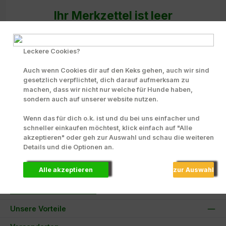
Ihr Merkzettel ist leer
Behalten Sie interessante Produkte im Auge, indem Sie sie zu
Ihrem Merkzettel hinzufügen.
Leckere Cookies?
Auch wenn Cookies dir auf den Keks gehen, auch wir sind
gesetzlich verpflichtet, dich darauf aufmerksam zu
machen, dass wir nicht nur welche für Hunde haben,
sondern auch auf unserer website nutzen.
Wenn das für dich o.k. ist und du bei uns einfacher und
schneller einkaufen möchtest, klick einfach auf "Alle
Bestellhotline:
Tel.: +49 172 9904427
akzeptieren" oder geh zur Auswahl und schau die weiteren
Details und die Optionen an.
Service-Hotline
Alle akzeptieren
zur Auswahl
Informationen
Hilfe und Informationen
Unsere Vorteile