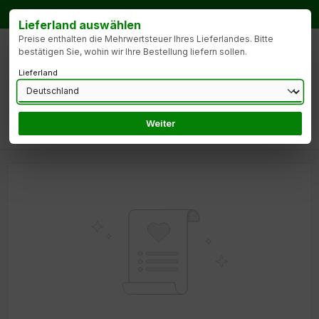
Zum Hauptinhalt springen
Bestellhotline:
Tel.: +49 172 9904427
Lieferland auswählen
Preise enthalten die Mehrwertsteuer Ihres Lieferlandes. Bitte
bestätigen Sie, wohin wir Ihre Bestellung liefern sollen.
Lieferland
Weiter
Du hast 0 Produk