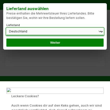
Zum Hauptinhalt springen
Bestellhotline:
Tel.: +49 172 9904427
Lieferland auswählen
Preise enthalten die Mehrwertsteuer Ihres Lieferlandes. Bitte
bestätigen Sie, wohin wir Ihre Bestellung liefern sollen.
Lieferland
Weiter
Du hast 0 Produk
Bestellhotline:
Tel.: +49 172 9904427
Leckere Cookies?
Auch wenn Cookies dir auf den Keks gehen, auch wir sind
Service-Hotline