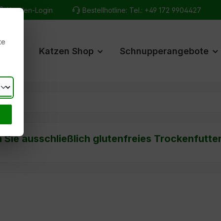
Kunden-Login
Bestellhotline:
Tel.: +49 172 9904427
te
hop
Katzen Shop
Schnupperangebote
n Sie ausschließlich glutenfreies Trockenfutte