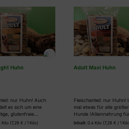
ight Huhn
Adult Maxi Huhn
eil: nur Huhn! Auch
Fleischanteil: nur Huhn! Und hier
delt es sich um eine
mal etwas für alle größe
ige, glutenfreie
Hunde !Alleinnahrung fü
r für ausgewachsene
und leicht aktive, ausge
4 Kilo
(7,28 € / 1 Kilo)
Inhalt:
0.4 Kilo
(7,28 € / 1 Kil
die zu Übergewicht
Hunde großer Rassen, a