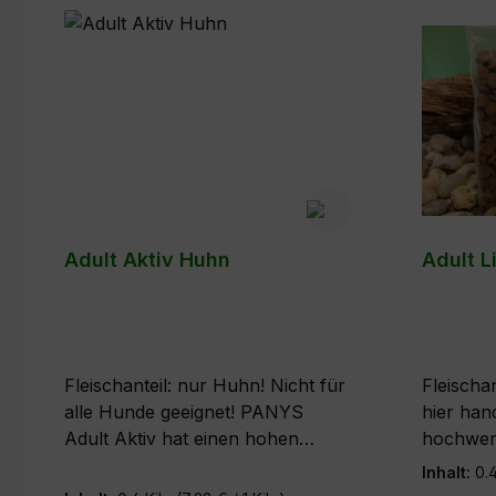
Adult Aktiv Huhn
Adult L
Fleischanteil: nur Huhn! Nicht für
Fleischant
alle Hunde geeignet! PANYS
hier han
Adult Aktiv hat einen hohen
hochwert
Protein- und Fettgehalt. Daher ist
Rezeptu
Inhalt:
0.
es als Alleinnahrung nur für alle
Hunde , 