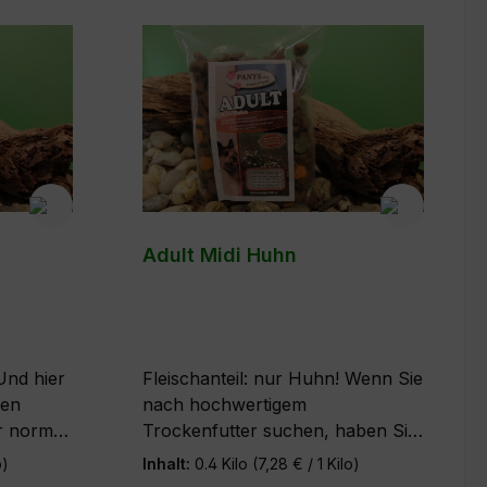
Adult Midi Huhn
Fleischanteil: nur Huhn! Wenn Sie
ren
nach hochwertigem
r normal
Trockenfutter suchen, haben Sie
wachsene
es hier gefunden. Die enthaltenen
o)
Inhalt:
0.4 Kilo
(7,28 € / 1 Kilo)
b 30 kg
Zutaten können sich positiv auf