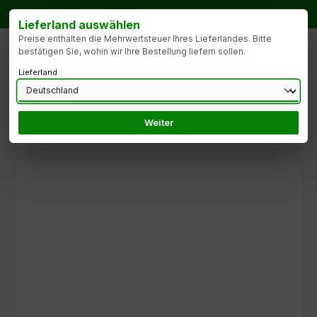
Zum Hauptinhalt springen
Bestellhotline:
Tel.: +49 172 9904427
Lieferland auswählen
Preise enthalten die Mehrwertsteuer Ihres Lieferlandes. Bitte
bestätigen Sie, wohin wir Ihre Bestellung liefern sollen.
Lieferland
Weiter
Du hast 0 Produk