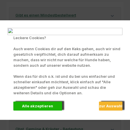
Gibt es einen Mindestbestellwert
Ihre Ansprechpartner
Leckere Cookies?
Wie als Kunde anmelden?
Auch wenn Cookies dir auf den Keks gehen, auch wir sind
gesetzlich verpflichtet, dich darauf aufmerksam zu
machen, dass wir nicht nur welche für Hunde haben,
Bestellungen anlegen / ändern / stornieren
sondern auch auf unserer website nutzen.
Wenn das für dich o.k. ist und du bei uns einfacher und
Liefervereinbarungen
schneller einkaufen möchtest, klick einfach auf "Alle
akzeptieren" oder geh zur Auswahl und schau die
weiteren Details und die Optionen an.
Versandkosten
Alle akzeptieren
zur Auswahl
Mit PANYS Newsletter gewinnen
Obst, Gemüse & Kräuter - Bedeutung