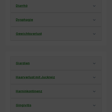
Diarrhö
Dysphagie
Gewichtsverlust
Giardien
Haarverlust mit Juckreiz
Harninkontinenz
Gingivitis