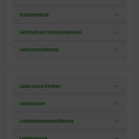
Kreuzbandriss
Lahmheit der Vordergliedmaße
Lebervergrößerung
Legg-Calvé-Perthes
Leptospirose
Lymphknotenvergrößerung
Leishmaniose