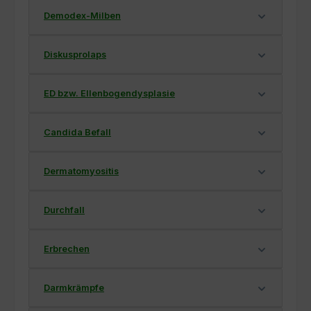
Demodex-Milben
Diskusprolaps
ED bzw. Ellenbogendysplasie
Candida Befall
Dermatomyositis
Durchfall
Erbrechen
Darmkrämpfe