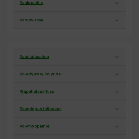
Pankreatitis
Parvovirose
Patellaluxation
Polydypsie/ Polyurie
Präputialausfluss
Pemphigus foliaceus
Polymyopathie