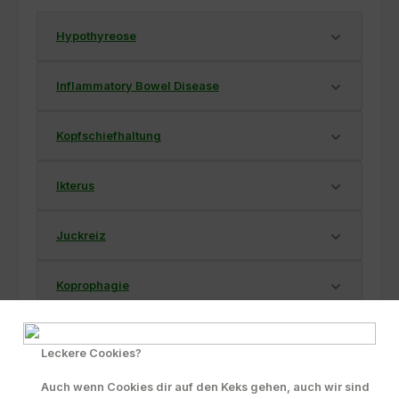
Hypothyreose
Inflammatory Bowel Disease
Kopfschiefhaltung
Ikterus
Juckreiz
Koprophagie
Infektionen
Leckere Cookies?
Kokzidienbefall
Auch wenn Cookies dir auf den Keks gehen, auch wir sind