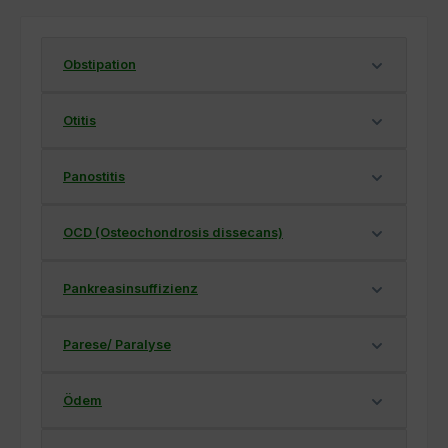
Obstipation
Otitis
Panostitis
OCD (Osteochondrosis dissecans)
Pankreasinsuffizienz
Parese/ Paralyse
Ödem