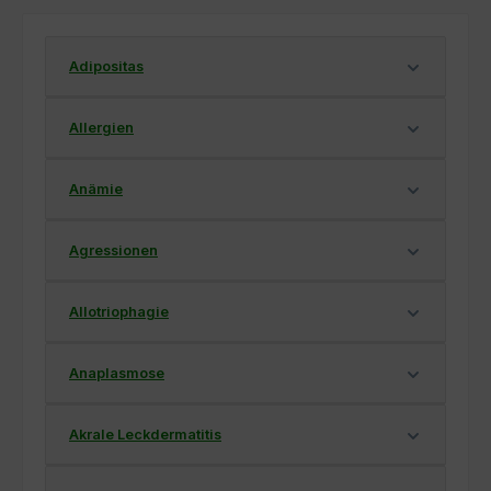
Adipositas
Allergien
Anämie
Agressionen
Allotriophagie
Anaplasmose
Akrale Leckdermatitis