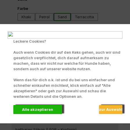
auswählen
Farbe
Khaki
Petrol
Sand
Terracotta
Produkt Anzahl: Gib den gewünschten Wert ein oder benutze die Scha
In den Warenkorb
Leckere Cookies?
Zum Merkzettel hinzufügen
Auch wenn Cookies dir auf den Keks gehen, auch wir sind
INFO zu Liefer- und Versandkosten
gesetzlich verpflichtet, dich darauf aufmerksam zu
machen, dass wir nicht nur welche für Hunde haben,
Produktnummer:
43369
sondern auch auf unserer website nutzen.
Wenn das für dich o.k. ist und du bei uns einfacher und
schneller einkaufen möchtest, klick einfach auf "Alle
Beschreibung
akzeptieren" oder geh zur Auswahl und schau die
weiteren Details und die Optionen an.
Die klassischen Näpfe der Sili Bowl Collection von 51
Degrees North sind erhältlich in 3 Größen ( 350ml,
700ml und 1400ml )…
Mehr
Alle akzeptieren
zur Auswahl
Material
haltbares Silikon (LFGB – Konform)