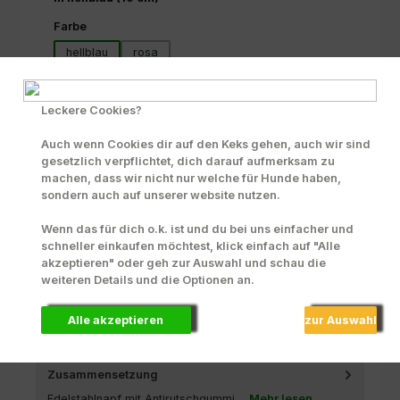
auswählen
Farbe
hellblau
rosa
Produkt Anzahl: Gib den gewünschten Wert ein oder benutze die Scha
1 Stück
In den Warenkorb
Leckere Cookies?
Zum Merkzettel hinzufügen
Auch wenn Cookies dir auf den Keks gehen, auch wir sind
gesetzlich verpflichtet, dich darauf aufmerksam zu
INFO zu Liefer- und Versandkosten
machen, dass wir nicht nur welche für Hunde haben,
sondern auch auf unserer website nutzen.
Produktnummer:
71579
Wenn das für dich o.k. ist und du bei uns einfacher und
schneller einkaufen möchtest, klick einfach auf "Alle
akzeptieren" oder geh zur Auswahl und schau die
Beschreibung
weiteren Details und die Optionen an.
Schöner und praktischer Edelstahlnapf in der gewählten
Farbe mit Katzenmotiven.Durchmesser = 10,0 cm und
Alle akzeptieren
zur Auswahl
Füllvermögen = 160…
Mehr
Zusammensetzung
Edelstahlnapf mit Antirutschgummi....
Mehr lesen