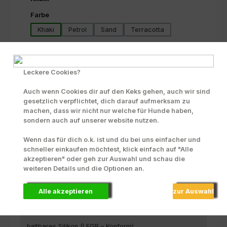
auswählen
Farbe
Khaki
Petrol
Sand
Terracotta
Produkt Anzahl: Gib den gewünschten Wert ein oder benutze die Scha
In den Warenkorb
Leckere Cookies?
Zum Merkzettel hinzufügen
Auch wenn Cookies dir auf den Keks gehen, auch wir sind
INFO zu Liefer- und Versandkosten
gesetzlich verpflichtet, dich darauf aufmerksam zu
machen, dass wir nicht nur welche für Hunde haben,
Produktnummer:
43358
sondern auch auf unserer website nutzen.
Wenn das für dich o.k. ist und du bei uns einfacher und
schneller einkaufen möchtest, klick einfach auf "Alle
Beschreibung
akzeptieren" oder geh zur Auswahl und schau die
weiteren Details und die Optionen an.
Die klassischen Näpfe der Sili Bowl Collection von 51
Degrees North sind erhältlich jeweils in den Farben
Khaki, Petrol, San…
Mehr
Alle akzeptieren
zur Auswahl
Material
haltbares Silikon (LFGB – Konform)