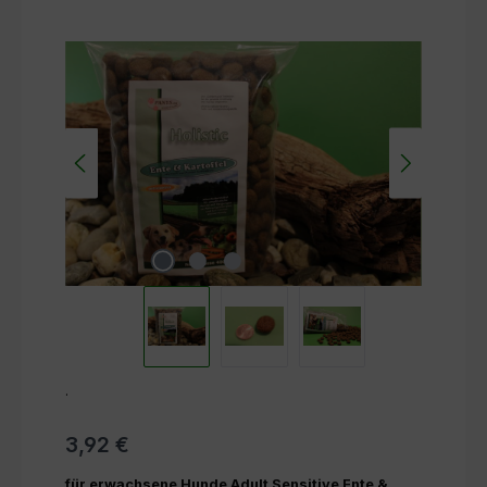
Bildergalerie überspringen
.
3,92 €
für erwachsene Hunde Adult Sensitive Ente &