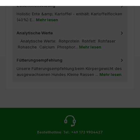
Zusammensetzung
Holistic Ente &amp; Kartoffel - enthält: Kartoffelflocken
(40%) E...
Mehr lesen
Analytische Werte
Analytische Werte: Rohprotein Rohfett Rohfaser
Rohasche Calcium Phosphor...
Mehr lesen
Fütterungsempfehlung
Unsere Fütterungsempfehlung:beim Körpergewicht des
ausgewachsenen Hundes Kleine Rassen ...
Mehr lesen
Bestellhotline:
Tel.: +49 172 9904427