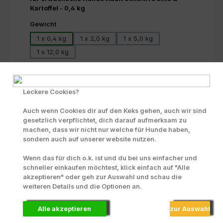
Kartoffel - 0,4 kg
auswählen
Gewicht
1 x 0,4 kg
1 x 2,0 kg
1 x 5,0 kg
1 x 12,0 kg
Produkt Anzahl: Gib den gewünschten Wert ein oder benutze die Scha
Beutel
In den Warenkorb
Leckere Cookies?
Zum Merkzettel hinzufügen
Auch wenn Cookies dir auf den Keks gehen, auch wir sind
INFO zu Liefer- und Versandkosten
gesetzlich verpflichtet, dich darauf aufmerksam zu
machen, dass wir nicht nur welche für Hunde haben,
Produktnummer:
70276
sondern auch auf unserer website nutzen.
Wenn das für dich o.k. ist und du bei uns einfacher und
schneller einkaufen möchtest, klick einfach auf "Alle
akzeptieren" oder geh zur Auswahl und schau die
Beschreibung
weiteren Details und die Optionen an.
Fleischanteil: nur Ente - Getreidefreie Rezeptur
Komplettfutter für ausgewachsene ernährungssensible
Alle akzeptieren
zur Auswahl
Hunde mit…
Mehr